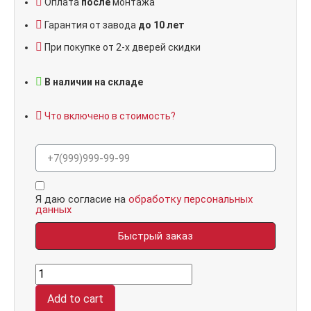
Оплата
после
монтажа
Гарантия от завода
до 10 лет
При покупке от 2-х дверей скидки
В наличии на складе
Что включено в стоимость?
Я даю согласие на
обработку персональных
данных
Быстрый заказ
Гранит
П1
Серая,
Add to cart
панель
085