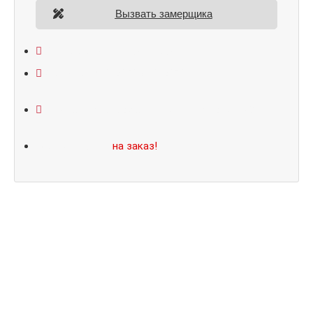
Вызвать замерщика
Открывание: правое/левое
Размеры: 860*2050/960*2070
Не нашли подходящий размер или дизайн?
Мы изготовим
на заказ!