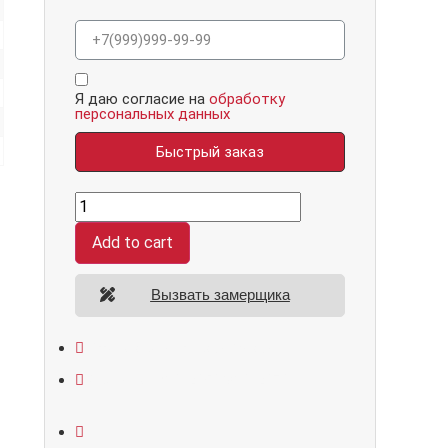
Я даю согласие на
обработку
персональных данных
Быстрый заказ
Гранит
П1
Серая,
Add to cart
панель
044
Бетон
светлый
Вызвать замерщика
12
мм
quantity
Открывание: правое/левое
Размеры: 860*2050/960*2070