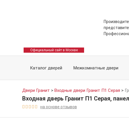
Производите
представите
Профессион
Официальный сайт в Москве
Каталог дверей
Межкомнатные двери
Двери Гранит
>
Входные двери Гранит П1 Серая
>
Г
Входная дверь Гранит П1 Серая, пане
на основе отзывов




