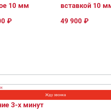
ое 10 мм
вставкой 10 м
00
₽
49 900
₽
ых
Жду звонка
ие 3-х минут