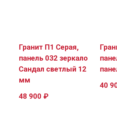
Гранит П1 Серая,
Гран
панель 032 зеркало
пане
Сандал светлый 12
пане
мм
40 9
48 900
₽