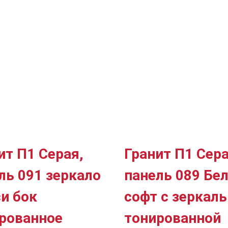
ит П1 Серая,
Гранит П1 Сера
ль 091 зеркало
панель 089 Бе
и бок
софт с зеркал
рованное
тонированной