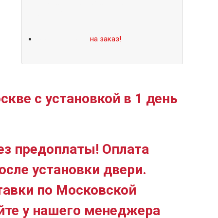
Не нашли подходящий размер или
дизайн?
Мы изготовим
на заказ!
скве с установкой в 1 день
ез предоплаты! Оплата
осле установки двери.
тавки по Московской
йте у нашего менеджера