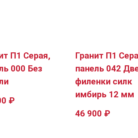
ит П1 Серая,
Гранит П1 Сера
ль 000 Без
панель 042 Дв
ли
филенки силк
имбирь 12 мм
00
₽
46 900
₽