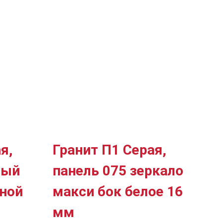
я,
Гранит П1 Серая,
лый
панель 075 зеркало
ьной
макси бок белое 16
мм