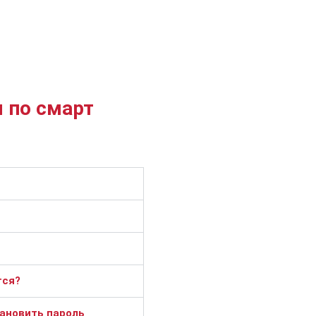
 по смарт
тся?
тановить пароль