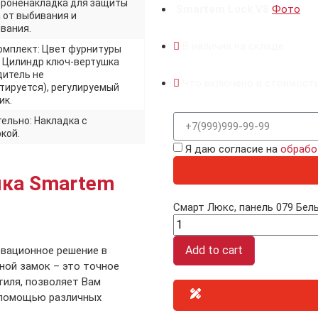
броненакладка для защиты
Smartem Lock V8
Фото
 от выбивания и
вания.
В наличии на складе
омплект: Цвет фурнитуры
. Цилиндр ключ-вертушка
дитель не
Что включено в стоимост
тируется), регулируемый
ик.
ельно: Накладка с
кой.
Я даю согласие на
обрабо
мка Smartem
Смарт Люкс, панель 079 Белы
Add to cart
овационное решение в
ной замок – это точное
тиля, позволяет Вам
 помощью различных