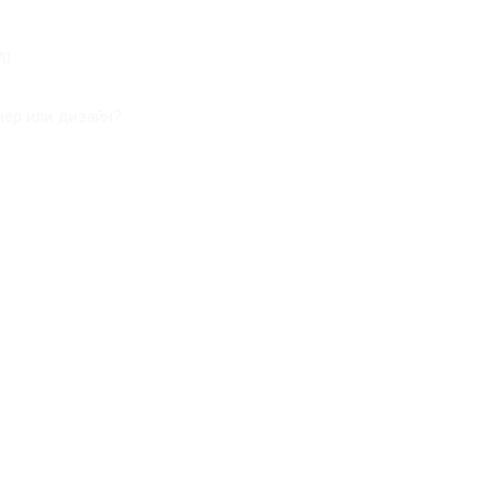
70
ер или дизайн?