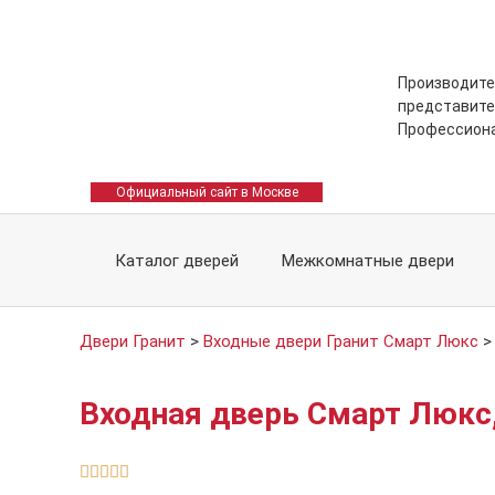
Производите
представите
Профессион
Официальный сайт в Москве
Каталог дверей
Межкомнатные двери
Двери Гранит
>
Входные двери Гранит Смарт Люкс
Входная дверь Смарт Люкс,




