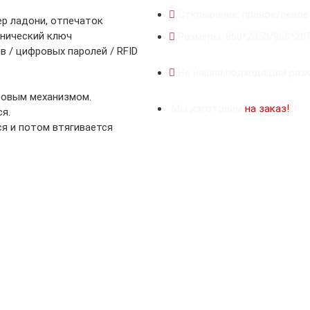
Открывание: правое/левое
ер ладони, отпечаток
анический ключ
Размеры: 860*2050/960*20
 / цифровых паролей / RFID
Не нашли подходящий разм
ровым механизмом.
Мы изготовим
на заказ!
я.
я и потом втягивается