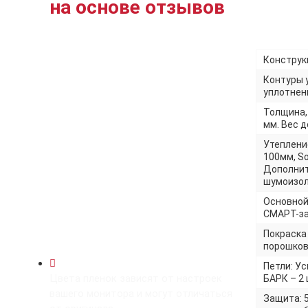
на основе отзывов
Конструкц
Контуры 
уплотнени
Толщина,
мм. Вес до
Утеплени
100мм, So
Дополнит
шумоизол
Основной
СМАРТ-за
Покраска
порошков
Петли: У
Цвета пленок зависят от настроек
БАРК – 2 
вашего монитора и могут отличаться
Защита: 