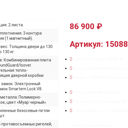
86 900
₽
ия: 2 листа.
уплотнения: 3 контура
я (1 магнитный).
Артикул: 15088
 вес: Толщина двери до 130
 130 кг.
Цена монтажа
+ 8700 ₽
е: Комбинированная плита
undGuard/Isover.
Доставка
бесплатно
(при
ельная тепло-
яция дверной коробки.
Замер
+ 1000 ₽
в предела
 замок: Электронный
мок Smartem Lock V8.
Оплата
после
монтажа
 металла: Полимерно-
Гарантия от завода
до 10
ое, цвет «Муар черный».
При покупке от 2-х дверей
силенные безосевые петли
шт.
5 противосъемных ригелей,
Электронный замок: