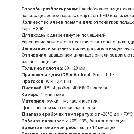
Способы разблокировки:
FaceId(сканер лица), скан
пальца, цифровой пароль, смартфон, RFID карта, мех
Количество ячеек памяти для:
отпечатков пальцев
карт – 300
Для входных дверей внутри помещений
Управление замком осуществляется только цилинд
Запирание:
вращением цилиндра ригели выдвигаютс
Отпирание:
вращением цилиндра ригели задвигаютс
язычок защелки.
Толщина полотна:
60-120 мм
Приложение для iOS и Android:
Smart Life
Протокол:
Wi-Fi 2,4 ГГц
Дисплей:
IPS, 4 дюйма, 480*800 пикселя
Камера:
1 млн. пикс
Материал:
ручки – металл/пластик
Цвет:
черный матовый/глянцевый
Диапазон рабочих температур:
от -20°C до +70°C
Рабочая влажность:
20%-93%, без конденсации
Время автономной работы:
до 12 месяцев
Размеры внешняя/внутренняя ручка: