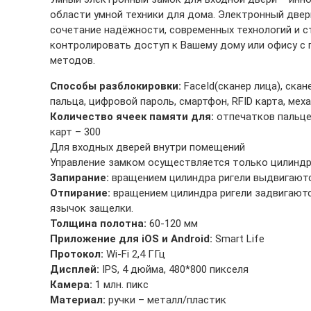
области умной техники для дома. Электронный двер
сочетание надёжности, современных технологий и с
контролировать доступ к Вашему дому или офису с
методов.
Способы разблокировки:
FaceId(сканер лица), скан
пальца, цифровой пароль, смартфон, RFID карта, мех
Количество ячеек памяти для:
отпечатков пальцев
карт – 300
Для входных дверей внутри помещений
Управление замком осуществляется только цилинд
Запирание:
вращением цилиндра ригели выдвигаютс
Отпирание:
вращением цилиндра ригели задвигаютс
язычок защелки.
Толщина полотна:
60-120 мм
Приложение для iOS и Android:
Smart Life
Протокол:
Wi-Fi 2,4 ГГц
Дисплей:
IPS, 4 дюйма, 480*800 пикселя
Камера:
1 млн. пикс
Материал:
ручки – металл/пластик