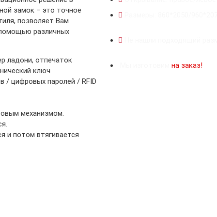
ной замок – это точное
Размеры: 860*2050/960*20
тиля, позволяет Вам
 помощью различных
Не нашли подходящий разм
ер ладони, отпечаток
Мы изготовим
на заказ!
анический ключ
 / цифровых паролей / RFID
ровым механизмом.
я.
я и потом втягивается