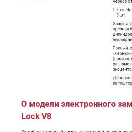
от оригинала
черное с
Петли: Н
– 3 шт.
Защита: 
врезная 
цилиндра
высверли
Полный к
«черный»
(произво
регламен
эксцентри
Дополнит
автоштор
О модели электронного за
Lock V8
Умный электронный замок для входной двери – инн