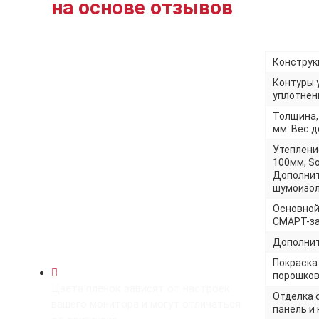
на основе отзывов
Конструкц
Контуры 
уплотнени
Толщина,
мм. Вес до
Утеплени
100мм, So
Дополнит
шумоизол
Основной
СМАРТ-за
Дополнит
Покраска
порошков
Цвета пленок зависят от настроек
Отделка 
вашего монитора и могут отличаться
панель и 