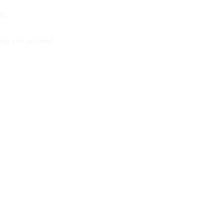
70
ер или дизайн?