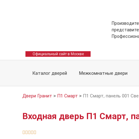
Производите
представите
Профессион
Официальный сайт в Москве
Каталог дверей
Межкомнатные двери
Двери Гранит
>
П1 Смарт
>
П1 Смарт, панель 001 Све
Входная дверь П1 Смарт, п




