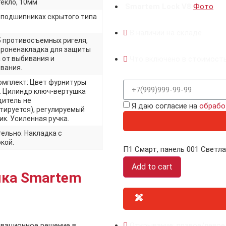
текло, 10мм
Smartem Lock V8
Фото
а подшипниках скрытого типа
В наличии на складе
5 противосъемных ригеля,
броненакладка для защиты
 от выбивания и
Что включено в стоимост
вания.
омплект: Цвет фурнитуры
. Цилиндр ключ-вертушка
дитель не
Я даю согласие на
обрабо
тируется), регулируемый
к. Усиленная ручка.
ельно: Накладка с
кой.
П1 Смарт, панель 001 Светлая
Add to cart
мка Smartem
овационное решение в
Открывание: правое/левое