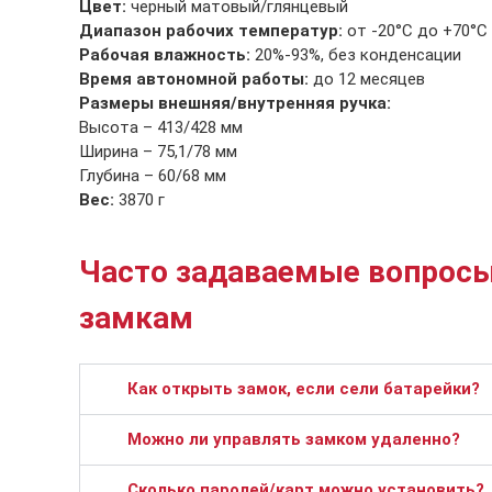
Цвет:
черный матовый/глянцевый
Диапазон рабочих температур:
от -20°C до +70°C
Рабочая влажность:
20%-93%, без конденсации
Время автономной работы:
до 12 месяцев
Размеры внешняя/внутренняя ручка:
Высота – 413/428 мм
Ширина – 75,1/78 мм
Глубина – 60/68 мм
Вес:
3870 г
Часто задаваемые вопросы
замкам
Как открыть замок, если сели батарейки?
Можно ли управлять замком удаленно?
Сколько паролей/карт можно установить?