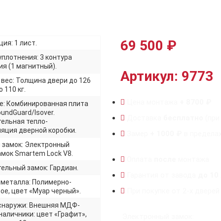
69 500
₽
ия: 1 лист.
уплотнения: 3 контура
я (1 магнитный).
Артикул: 9773
 вес: Толщина двери до 126
 110 кг.
Цена монтажа
+ 8700 ₽
е: Комбинированная плита
undGuard/Isover.
Доставка
бесплатно
(при
ельная тепло-
яция дверной коробки.
Замер
+ 1000 ₽
в предела
 замок: Электронный
мок Smartem Lock V8.
Оплата
после
монтажа
ельный замок: Гардиан.
Гарантия от завода
до 10
 металла: Полимерно-
При покупке от 2-х дверей
ое, цвет «Муар черный».
снаружи: Внешняя МДФ-
наличники: цвет «Графит»,
Электронный замок: