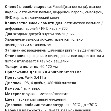
Способы разблокировки:
FaceId(сканер лица), сканер
ладони, отпечаток пальца, цифровой пароль, смартфон,
RFID карта, механический ключ
Количество ячеек памяти для:
отпечатков пальцев /
цифровых паролей / RFID карт – 300
Для входных дверей внутри помещений
Управление замком осуществляется только
цилиндровым механизмом.
Запирание:
вращением цилиндра ригели выдвигаются.
Отпирание:
вращением цилиндра ригели задвигаются и
потом втягивается язычок защелки.
Толщина полотна:
60-120 мм
Приложение для iOS и Android:
Smart Life
Протокол:
Wi-Fi 2,4 ГГц
Дисплей:
IPS, 4 дюйма, 480*800 пикселя
Камера:
1 млн. пикс
Материал:
ручки – металл/пластик
Цвет:
черный матовый/глянцевый
Диапазон рабочих температур:
от -20°C до +70°C
Рабочая влажность:
20%-93%, без конденсации