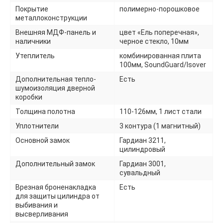
Покрытие
полимерно-порошковое
металлоконструкции
Внешняя МДФ-панель и
цвет «Ель поперечная»,
наличники
черное стекло, 10мм
Утеплитель
комбинированная плита
100мм, SoundGuard/Isover
Дополнительная тепло-
Есть
шумоизоляция дверной
коробки
Толщина полотна
110-126мм, 1 лист стали
Уплотнители
3 контура (1 магнитный)
Основной замок
Гардиан 3211,
цилиндровый
Дополнительный замок
Гардиан 3001,
сувальдный
Врезная броненакладка
Есть
для защиты цилиндра от
выбивания и
высверливания