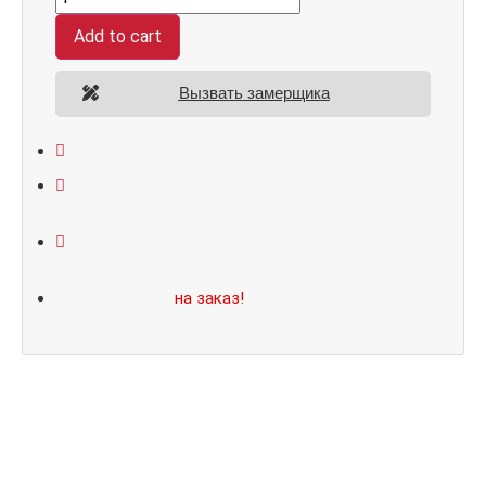
Add to cart
Вызвать замерщика
Открывание: правое/левое
Размеры: 860*2050/960*2070
Не нашли подходящий размер или дизайн?
Мы изготовим
на заказ!