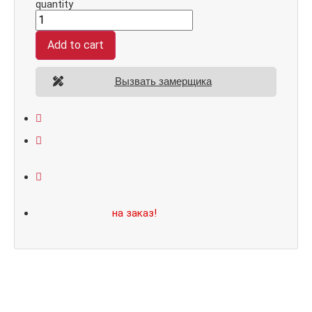
quantity
Add to cart
Вызвать замерщика
Открывание: правое/левое
Размеры: 860*2050/960*2070
Не нашли подходящий размер или дизайн?
Мы изготовим
на заказ!