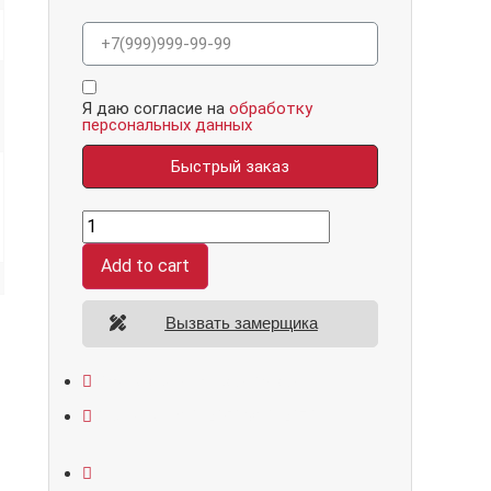
Я даю согласие на
обработку
персональных данных
Быстрый заказ
Нанорельеф,
панель
040
Add to cart
одна
филенка
силк
сноу
Вызвать замерщика
16
мм
quantity
Открывание: правое/левое
Размеры: 860*2050/960*2070