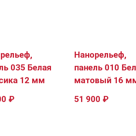
рельеф,
Нанорельеф,
ль 035 Белая
панель 010 Бе
сика 12 мм
матовый 16 м
00
₽
51 900
₽