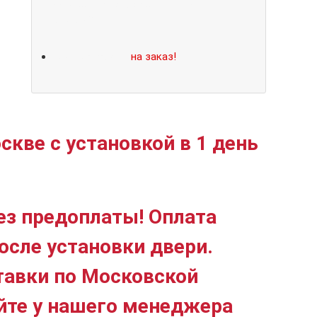
Не нашли подходящий размер или
дизайн?
Мы изготовим
на заказ!
скве с установкой в 1 день
ез предоплаты! Оплата
осле установки двери.
тавки по Московской
йте у нашего менеджера