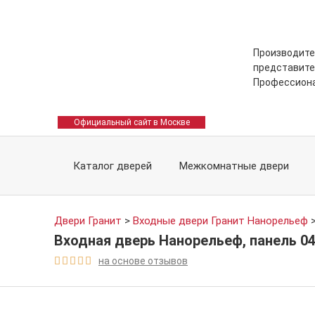
Производите
представите
Профессион
Официальный сайт в Москве
Каталог дверей
Межкомнатные двери
Двери Гранит
>
Входные двери Гранит Нанорельеф
Входная дверь Нанорельеф, панель 04
на основе отзывов




