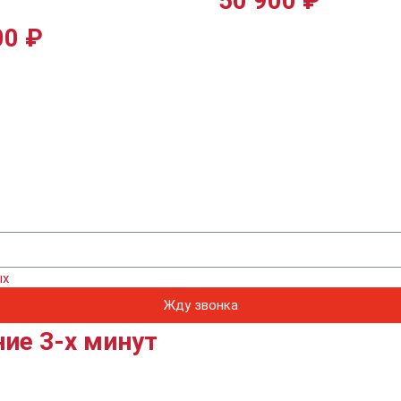
50 900
₽
00
₽
ых
Жду звонка
ие 3-х минут