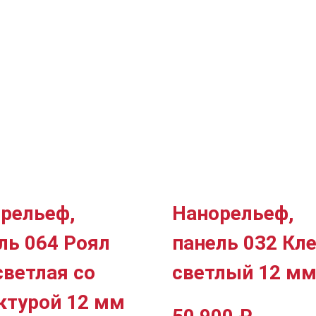
рельеф,
Нанорельеф,
ль 064 Роял
панель 032 Кл
светлая со
светлый 12 м
ктурой 12 мм