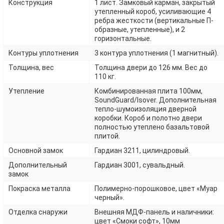
Конструкция
1 лист. Замковый карман, закрытый
утепленный короб, усиливающие 4
ребра жесткости (вертикальные П-
образные, утепленные), и 2
горизонтальные.
Контуры уплотнения
3 контура уплотнения (1 магнитный).
Толщина, вес
Толщина двери до 126 мм. Вес до
110 кг.
Утепление
Комбинированная плита 100мм,
SoundGuard/Isover. Дополнительная
тепло-шумоизоляция дверной
коробки. Короб и полотно двери
полностью утеплено базальтовой
плитой.
Основной замок
Гардиан 3211, цилиндровый.
Дополнительный
Гардиан 3001, сувальдный.
замок
Покраска металла
Полимерно-порошковое, цвет «Муар
черный».
Отделка снаружи
Внешняя МДФ-панель и наличники:
цвет «Смоки софт», 10мм