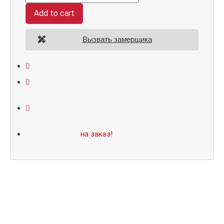
Add to cart
Вызвать замерщика
Открывание: правое/левое
Размеры: 860*2050/960*2070
Не нашли подходящий размер или дизайн?
Мы изготовим
на заказ!