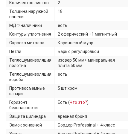
Количество листов
2
Толщина наружной
18
панели
МДФ наличники
есть
Контуры уплотнения
2 сферический +1 магнитный
Окраска металла
Коричневый муар
Петли
Барк с регулировкой
Теплошумоизоляция
изовер 50 мм+ минеральная
полотна
плита 50 мм
Теплошумоизоляция
есть
короба
Противосъемные
5 шт хром
штыри
Горизонт
Есть (
Что это?
).
безопасности
Защита цилиндра
врезная броня
Замок основной
Бордер Professinal + 4 класс
Замок
Бордер Professinal + 4 класс