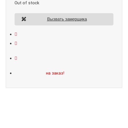
Out of stock
Вызвать замерщика
Открывание: правое/левое
Размеры: 860*2050/960*2070
Не нашли подходящий размер или дизайн?
Мы изготовим
на заказ!