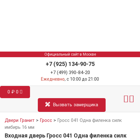
Официальный сайт в Москве
+7 (925) 134-90-75
+7 (499) 390-84-20
Ежедневно
, с 10:00 до 21:00
0
₽
0
Межкомнатные двер
Информация д
Катал
Вызвать замерщика
Двери Гранит
>
Гросс
>
Гросс 041 Одна филенка силк
имбирь 16 мм
Входная дверь Гросс 041 Одна филенка силк