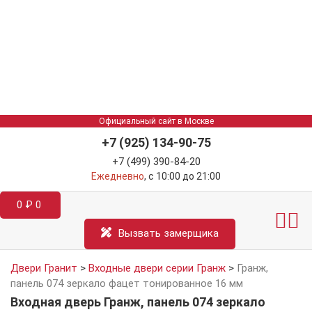
Официальный сайт в Москве
+7 (925) 134-90-75
+7 (499) 390-84-20
Ежедневно
, с 10:00 до 21:00
0
₽
0
Межкомнатные двер
Информация д
Катал
Вызвать замерщика
Двери Гранит
>
Входные двери серии Гранж
>
Гранж,
панель 074 зеркало фацет тонированное 16 мм
Входная дверь Гранж, панель 074 зеркало