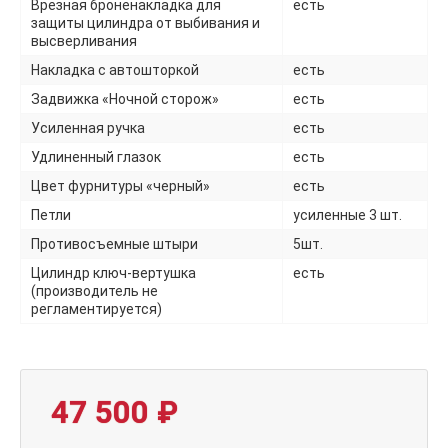
Врезная броненакладка для
есть
защиты цилиндра от выбивания и
высверливания
Накладка с автошторкой
есть
Задвижка «Ночной сторож»
есть
Усиленная ручка
есть
Удлиненный глазок
есть
Цвет фурнитуры «черный»
есть
Петли
усиленные 3 шт.
Противосъемные штыри
5шт.
Цилиндр ключ-вертушка
есть
(производитель не
регламентируется)
47 500
₽