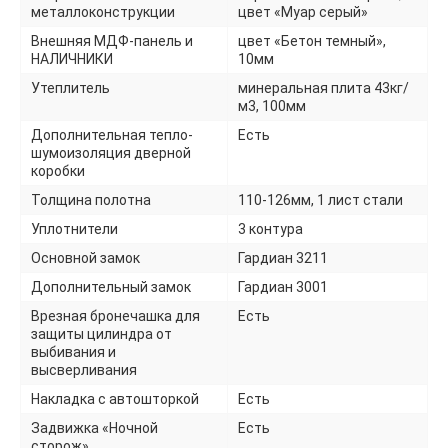
металлоконструкции
цвет «Муар серый»
Внешняя МДФ-панель и
цвет «Бетон темный»,
НАЛИЧНИКИ
10мм
Утеплитель
минеральная плита 43кг/
м3, 100мм
Дополнительная тепло-
Есть
шумоизоляция дверной
коробки
Толщина полотна
110-126мм, 1 лист стали
Уплотнители
3 контура
Основной замок
Гардиан 3211
Дополнительный замок
Гардиан 3001
Врезная бронечашка для
Есть
защиты цилиндра от
выбивания и
высверливания
Накладка с автошторкой
Есть
Задвижка «Ночной
Есть
сторож»