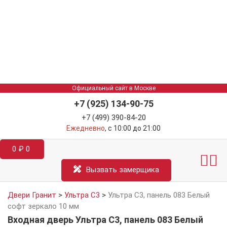
Официальный сайт в Москве
+7 (925) 134-90-75
+7 (499) 390-84-20
Ежедневно
, с 10:00 до 21:00
0
₽
0
Межкомнатные двер
Информация д
Катал
Вызвать замерщика
Двери Гранит
>
Ультра С3
>
Ультра C3, панель 083 Белый
софт зеркало 10 мм
Входная дверь Ультра C3, панель 083 Белый