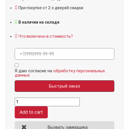
При покупке от 2-х дверей скидки
В наличии на складе
Что включено в стоимость?
Я даю согласие на
обработку персональных
данных
Быстрый заказ
Ультра
C3,
панель
Add to cart
083
Белый
софт
зеркало
Вызвать замерщика