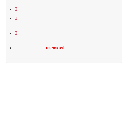
Открывание: правое/левое
Размеры: 860*2050/960*2070
Не нашли подходящий размер или дизайн?
Мы изготовим
на заказ!