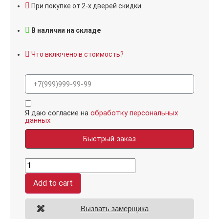
При покупке от 2-х дверей скидки
В наличии на складе
Что включено в стоимость?
Я даю согласие на
обработку персональных
данных
Быстрый заказ
7024,
панель
025
Add to cart
Лиственница
10
мм
quantity
Вызвать замерщика