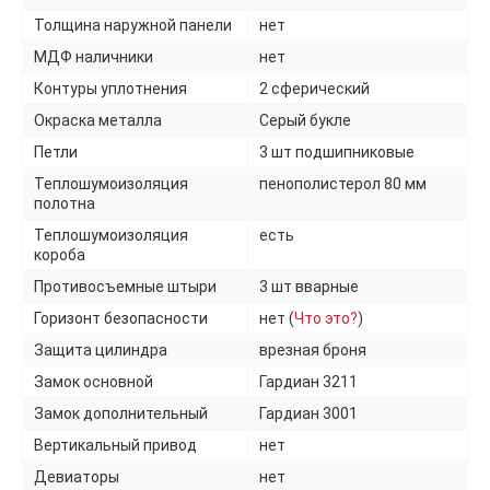
Толщина наружной панели
нет
МДФ наличники
нет
Контуры уплотнения
2 сферический
Окраска металла
Серый букле
Петли
3 шт подшипниковые
Теплошумоизоляция
пенополистерол 80 мм
полотна
Теплошумоизоляция
есть
короба
Противосъемные штыри
3 шт вварные
Горизонт безопасности
нет (
Что это?
)
Защита цилиндра
врезная броня
Замок основной
Гардиан 3211
Замок дополнительный
Гардиан 3001
Вертикальный привод
нет
Девиаторы
нет