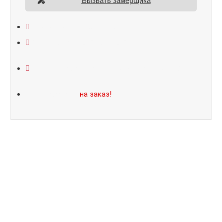
Вызвать замерщика
Открывание: правое/левое
Размеры: 860*2050/960*2070
Не нашли подходящий размер или дизайн?
Мы изготовим
на заказ!