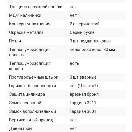
Толщина наружной панели
нет
МДФ наличники
нет
Контуры уплотнения
2 сферический
Окраска металла
Серый букле
Петли
3 шт подшипниковые
Теплошумоизоляция
пенополистерол 80 мм
полотна
Теплошумоизоляция
есть
короба
Противосъемные штыри
3 шт вварные
Горизонт безопасности
нет (
Что это?
)
Защита цилиндра
врезная броня
Замок основной
Гардиан 3211
Замок дополнительный
Гардиан 3001
Вертикальный привод
нет
Девиаторы
нет