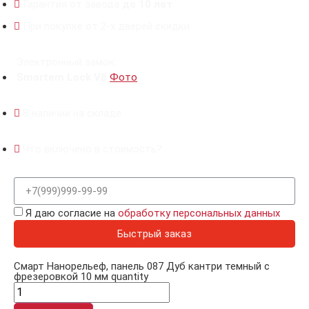
Гарантия от завода
до 10 лет
При покупке от 2-х дверей скидки
Электронный замок:
Smartem Lock V8
Фото
В наличии на складе
Что включено в стоимость?
Я даю согласие на
обработку персональных данных
Быстрый заказ
Смарт Нанорельеф, панель 087 Дуб кантри темный с
фрезеровкой 10 мм quantity