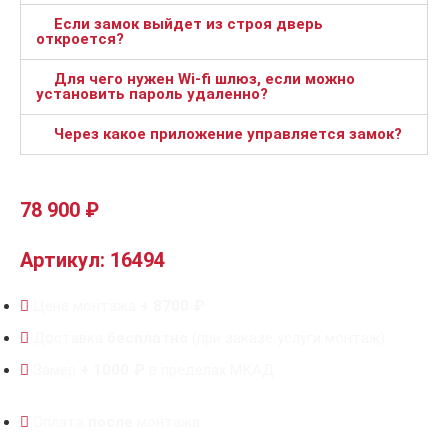
Если замок выйдет из строя дверь
откроется?
Для чего нужен Wi-fi шлюз, если можно
установить пароль удаленно?
Через какое приложение управляется замок?
78 900
₽
Артикул: 16494
Цена монтажа
+ 8700 ₽
Доставка
бесплатно
(при заказе услуги монтаж)
Замер
+ 1000 ₽
в пределах МКАД
Оплата
после
монтажа