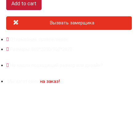
Add to cart
Вызвать замерщика
Открывание: правое/левое
Размеры: 860*2050/960*2070
Не нашли подходящий размер или дизайн?
Мы изготовим
на заказ!