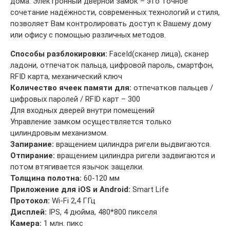
дома. Электронный дверной замок – это точное
сочетание надёжности, современных технологий и стиля,
позволяет Вам контролировать доступ к Вашему дому
или офису с помощью различных методов.
Способы разблокировки:
FaceId(сканер лица), сканер
ладони, отпечаток пальца, цифровой пароль, смартфон,
RFID карта, механический ключ
Количество ячеек памяти для:
отпечатков пальцев /
цифровых паролей / RFID карт – 300
Для входных дверей внутри помещений
Управление замком осуществляется только
цилиндровым механизмом.
Запирание:
вращением цилиндра ригели выдвигаются.
Отпирание:
вращением цилиндра ригели задвигаются и
потом втягивается язычок защелки.
Толщина полотна:
60-120 мм
Приложение для iOS и Android:
Smart Life
Протокол:
Wi-Fi 2,4 ГГц
Дисплей:
IPS, 4 дюйма, 480*800 пикселя
Камера:
1 млн. пикс