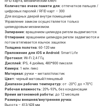
RFID карта, механический ключ
Количество ячеек памяти для:
отпечатков пальцев /
цифровых паролей / RFID карт – 300
Для входных дверей внутри помещений
Управление замком осуществляется только
цилиндровым механизмом.
Запирание:
вращением цилиндра ригели выдвигаются.
Отпирание:
вращением цилиндра ригели задвигаются и
потом втягивается язычок защелки.
Толщина полотна:
60-120 мм
Приложение для iOS и Android:
Smart Life
Протокол:
Wi-Fi 2,4 ГГц
Дисплей:
IPS, 4 дюйма, 480*800 пикселя
Камера:
1 млн. пикс
Материал:
ручки – металл/пластик
Цвет:
черный матовый/глянцевый
Диапазон рабочих температур:
от -20°C до +70°C
Рабочая влажность:
20%-93%, без конденсации
Время автономной работы:
до 12 месяцев
Размеры внешняя/внутренняя ручка:
Высота – 413/428 мм