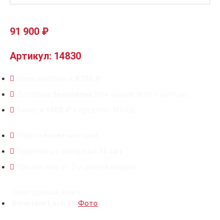
91 900
₽
Артикул: 14830
Цена монтажа
+ 8700 ₽
Доставка
бесплатно
(при заказе услуги монтаж)
Замер
+ 1000 ₽
в пределах МКАД
Оплата
после
монтажа
Гарантия от завода
до 10 лет
При покупке от 2-х дверей скидки
Электронный замок:
Smartem Lock V8
Фото