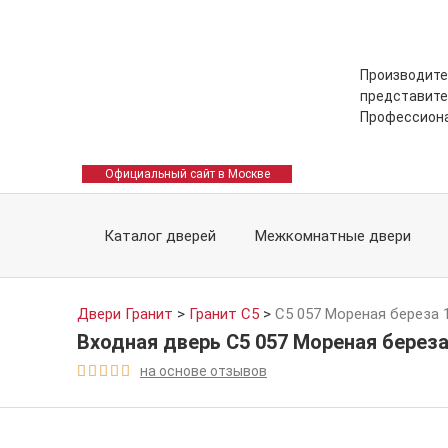
Производите
представите
Профессион
Официальный сайт в Москве
Каталог дверей
Межкомнатные двери
Двери Гранит
>
Гранит С5
>
С5 057 Мореная береза 
Входная дверь С5 057 Мореная береза
на основе отзывов




