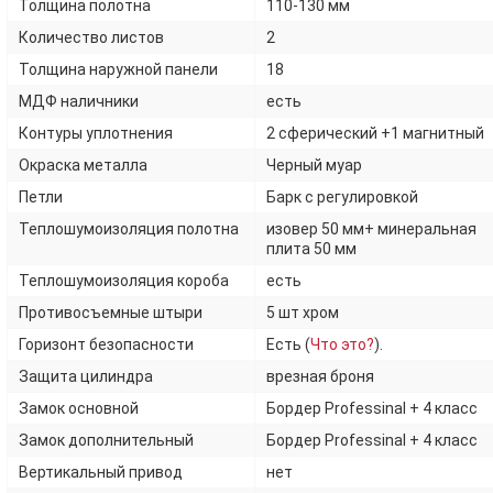
Толщина полотна
110-130 мм
Количество листов
2
Толщина наружной панели
18
МДФ наличники
есть
Контуры уплотнения
2 сферический +1 магнитный
Окраска металла
Черный муар
Петли
Барк с регулировкой
Теплошумоизоляция полотна
изовер 50 мм+ минеральная
плита 50 мм
Теплошумоизоляция короба
есть
Противосъемные штыри
5 шт хром
Горизонт безопасности
Есть (
Что это?
).
Защита цилиндра
врезная броня
Замок основной
Бордер Professinal + 4 класс
Замок дополнительный
Бордер Professinal + 4 класс
Вертикальный привод
нет