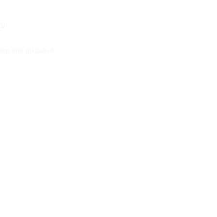
70
ер или дизайн?