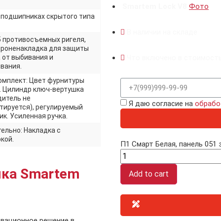
Smartem Lock V8
Фото
а подшипниках скрытого типа
В наличии на складе
5 противосъемных ригеля,
броненакладка для защиты
 от выбивания и
Что включено в стоимост
вания.
омплект: Цвет фурнитуры
. Цилиндр ключ-вертушка
дитель не
Я даю согласие на
обрабо
тируется), регулируемый
к. Усиленная ручка.
ельно: Накладка с
кой.
П1 Смарт Белая, панель 051 
мка Smartem
Add to cart
овационное решение в