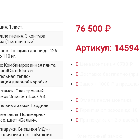
76 500
₽
ия: 1 лист.
уплотнения: 3 контура
я (1 магнитный).
Артикул: 14594
 вес: Толщина двери до 126
 110 кг.
Цена монтажа
+ 8700 ₽
е: Комбинированная плита
undGuard/Isover.
Доставка
бесплатно
(при
ельная тепло-
яция дверной коробки.
Замер
+ 1000 ₽
в предела
 замок: Электронный
мок Smartem Lock V8.
Оплата
после
монтажа
ельный замок: Гардиан.
Гарантия от завода
до 10
 металла: Полимерно-
При покупке от 2-х дверей
ое, цвет «Белый».
снаружи: Внешняя МДФ-
наличники: цвет «Белый»,
Электронный замок: