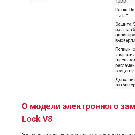
от оригинала
10мм
Петли: Н
– 3 шт.
Защита: 
врезная 
цилиндра
высверли
Полный к
«черный»
(произво
регламен
эксцентри
Дополнит
автоштор
О модели электронного за
Lock V8
Умный электронный замок для входной двери – инн