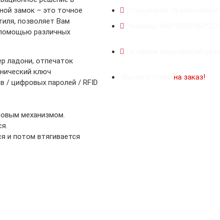
ной замок – это точное
Открывание: правое/левое
тиля, позволяет Вам
Размеры: 860*2050/960*20
 помощью различных
Не нашли подходящий разм
ер ладони, отпечаток
анический ключ
Мы изготовим
на заказ!
 / цифровых паролей / RFID
ровым механизмом.
я.
я и потом втягивается