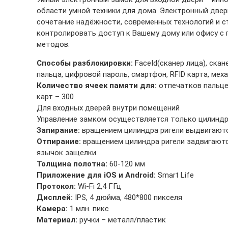
области умной техники для дома. Электронный двер
сочетание надёжности, современных технологий и с
контролировать доступ к Вашему дому или офису с
методов.
Способы разблокировки:
FaceId(сканер лица), скан
пальца, цифровой пароль, смартфон, RFID карта, мех
Количество ячеек памяти для:
отпечатков пальцев
карт – 300
Для входных дверей внутри помещений
Управление замком осуществляется только цилинд
Запирание:
вращением цилиндра ригели выдвигаютс
Отпирание:
вращением цилиндра ригели задвигаютс
язычок защелки.
Толщина полотна:
60-120 мм
Приложение для iOS и Android:
Smart Life
Протокол:
Wi-Fi 2,4 ГГц
Дисплей:
IPS, 4 дюйма, 480*800 пикселя
Камера:
1 млн. пикс
Материал:
ручки – металл/пластик