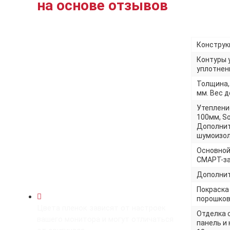
на основе отзывов
Конструкц
Контуры 
уплотнени
Толщина,
мм. Вес до
Утеплени
100мм, So
Дополнит
шумоизол
Основной
СМАРТ-за
Дополнит
Покраска
порошков
Цвета пленок зависят от настроек
Отделка 
вашего монитора и могут отличаться
панель и 