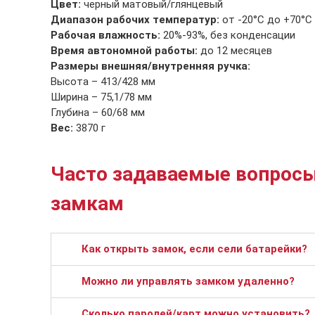
Цвет:
черный матовый/глянцевый
Диапазон рабочих температур:
от -20°C до +70°C
Рабочая влажность:
20%-93%, без конденсации
Время автономной работы:
до 12 месяцев
Размеры внешняя/внутренняя ручка:
Высота – 413/428 мм
Ширина – 75,1/78 мм
Глубина – 60/68 мм
Вес:
3870 г
Часто задаваемые вопросы
замкам
Как открыть замок, если сели батарейки?
Можно ли управлять замком удаленно?
Сколько паролей/карт можно установить?