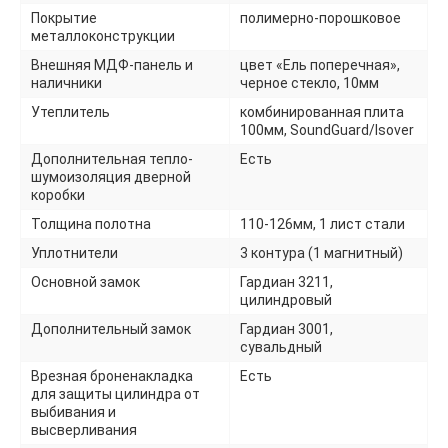
Покрытие
полимерно-порошковое
металлоконструкции
Внешняя МДФ-панель и
цвет «Ель поперечная»,
наличники
черное стекло, 10мм
Утеплитель
комбинированная плита
100мм, SoundGuard/Isover
Дополнительная тепло-
Есть
шумоизоляция дверной
коробки
Толщина полотна
110-126мм, 1 лист стали
Уплотнители
3 контура (1 магнитный)
Основной замок
Гардиан 3211,
цилиндровый
Дополнительный замок
Гардиан 3001,
сувальдный
Врезная броненакладка
Есть
для защиты цилиндра от
выбивания и
высверливания