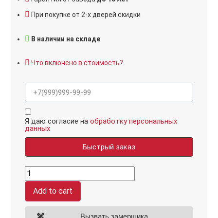
При покупке от 2-х дверей скидки
В наличии на складе
Что включено в стоимость?
Я даю согласие на
обработку персональных
данных
Быстрый заказ
П1
Черная,
панель
Add to cart
081
Белый
Горизонт
10
Вызвать замерщика