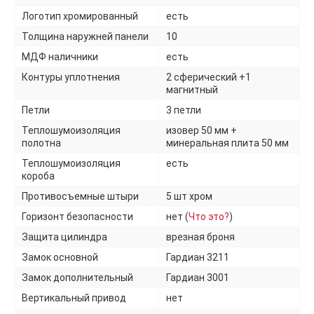
Логотип хромированный
есть
Толщина наружней панели
10
МДФ наличники
есть
Контуры уплотнения
2 сферический +1
магнитный
Петли
3 петли
Теплошумоизоляция
изовер 50 мм +
полотна
минеральная плита 50 мм
Теплошумоизоляция
есть
короба
Противосъемные штыри
5 шт хром
Горизонт безопасности
нет (
Что это?
)
Защита цилиндра
врезная броня
Замок основной
Гардиан 3211
Замок дополнительный
Гардиан 3001
Вертикальный привод
нет