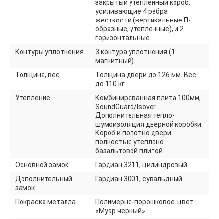
закрытый утепленный короб,
усиливающие 4 ребра
жесткости (вертикальные П-
образные, утепленные), и 2
горизонтальные.
Контуры уплотнения
3 контура уплотнения (1
магнитный).
Толщина, вес
Толщина двери до 126 мм. Вес
до 110 кг.
Утепление
Комбинированная плита 100мм,
SoundGuard/Isover.
Дополнительная тепло-
шумоизоляция дверной коробки.
Короб и полотно двери
полностью утеплено
базальтовой плитой.
Основной замок
Гардиан 3211, цилиндровый.
Дополнительный
Гардиан 3001, сувальдный.
замок
Покраска металла
Полимерно-порошковое, цвет
«Муар черный».