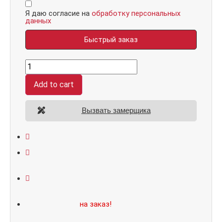
Я даю согласие на
обработку персональных
данных
Быстрый заказ
Нанорельеф,
панель
084
Add to cart
зеркало
макси
бок
тонированное
Вызвать замерщика
16
мм
quantity
Открывание: правое/левое
Размеры: 860*2050/960*2070
Не нашли подходящий размер или дизайн?
Мы изготовим
на заказ!