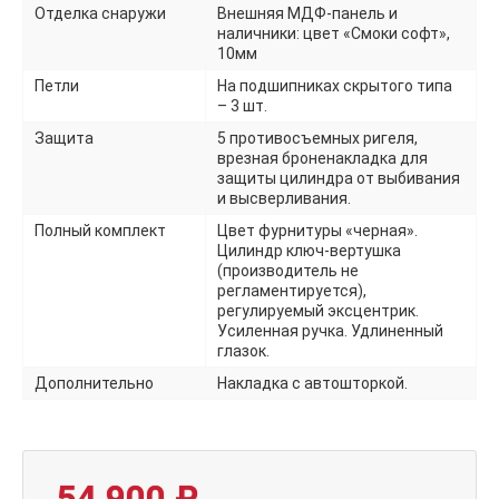
Отделка снаружи
Внешняя МДФ-панель и
наличники: цвет «Смоки софт»,
10мм
Петли
На подшипниках скрытого типа
– 3 шт.
Защита
5 противосъемных ригеля,
врезная броненакладка для
защиты цилиндра от выбивания
и высверливания.
Полный комплект
Цвет фурнитуры «черная».
Цилиндр ключ-вертушка
(производитель не
регламентируется),
регулируемый эксцентрик.
Усиленная ручка. Удлиненный
глазок.
Дополнительно
Накладка с автошторкой.
54 900
₽