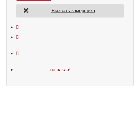
Вызвать замерщика
Открывание: правое/левое
Размеры: 860*2050/960*2070
Не нашли подходящий размер или дизайн?
Мы изготовим
на заказ!