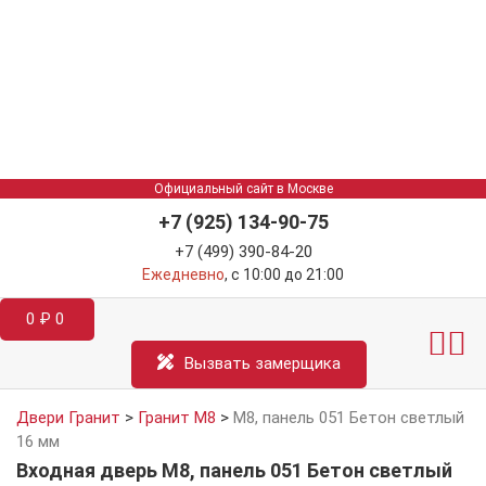
Официальный сайт в Москве
+7 (925) 134-90-75
+7 (499) 390-84-20
Ежедневно
, с 10:00 до 21:00
0
₽
0
Межкомнатные двер
Информация д
Катал
Вызвать замерщика
Двери Гранит
>
Гранит М8
>
М8, панель 051 Бетон светлый
16 мм
Входная дверь М8, панель 051 Бетон светлый