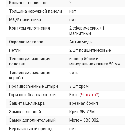
Количество листов
2
Толщина наружной панели
нет
МДФ наличники
нет
Контуры уплотнения
2 сферических +1
магнитный
Окраска металла
Антик медь
Петли
2 шт подшипниковые
Теплошумоизоляция
изовер 50 мм+
полотна
минеральная плита 50 мм
Теплошумоизоляция
есть
короба
Противосъемные штыри
3 шт хром
Горизонт безопасности
Есть (
Что это?
).
Защита цилиндра
врезная броня
Замок основной
Крит 3В-7РМ
Замок дополнительный
Метем 3В8 882
Вертикальный привод
нет