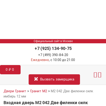
Официальный сайт в Москве
+7 (925) 134-90-75
+7 (499) 390-84-20
Ежедневно
, с 10:00 до 21:00
0
₽
0
Межкомнатные двер
Информация д
Катал
Вызвать замерщика
Двери Гранит
>
Гранит М2
>
М2 042 Две филенки силк
имбирь 12 мм
Входная дверь М2 042 Две филенки силк