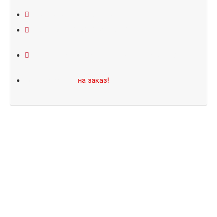
Открывание: правое/левое
Размеры: 860*2050/960*2070
Не нашли подходящий размер или дизайн?
Мы изготовим
на заказ!