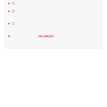
Открывание: правое/левое
Размеры: 860*2050/960*2070
Не нашли подходящий размер или дизайн?
Мы изготовим
на заказ!