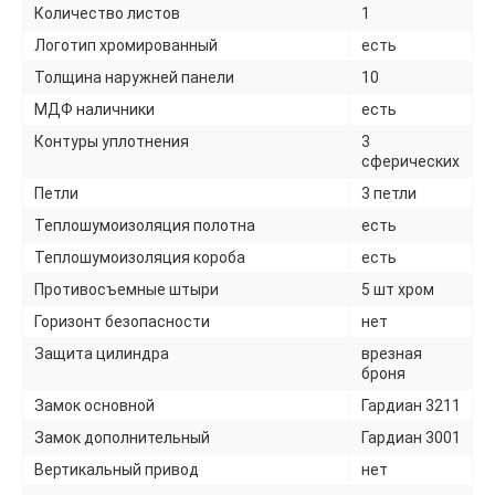
Количество листов
1
Логотип хромированный
есть
Толщина наружней панели
10
МДФ наличники
есть
Контуры уплотнения
3
сферических
Петли
3 петли
Теплошумоизоляция полотна
есть
Теплошумоизоляция короба
есть
Противосъемные штыри
5 шт хром
Горизонт безопасности
нет
Защита цилиндра
врезная
броня
Замок основной
Гардиан 3211
Замок дополнительный
Гардиан 3001
Вертикальный привод
нет