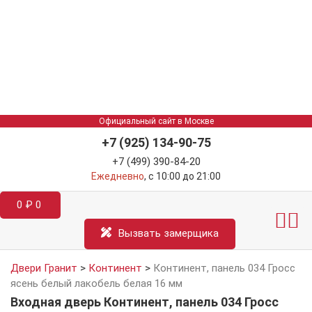
Официальный сайт в Москве
+7 (925) 134-90-75
+7 (499) 390-84-20
Ежедневно
, с 10:00 до 21:00
0
₽
0
Межкомнатные двер
Информация д
Катал
Вызвать замерщика
Двери Гранит
>
Континент
>
Континент, панель 034 Гросс
ясень белый лакобель белая 16 мм
Входная дверь Континент, панель 034 Гросс