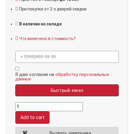
При покупке от 2-х дверей скидки
В наличии на складе
Что включено в стоимость?
Я даю согласие на
обработку персональных
данных
Быстрый заказ
Континент,
панель
012
Add to cart
Клен
светлый
16
мм
Вызвать замерщика