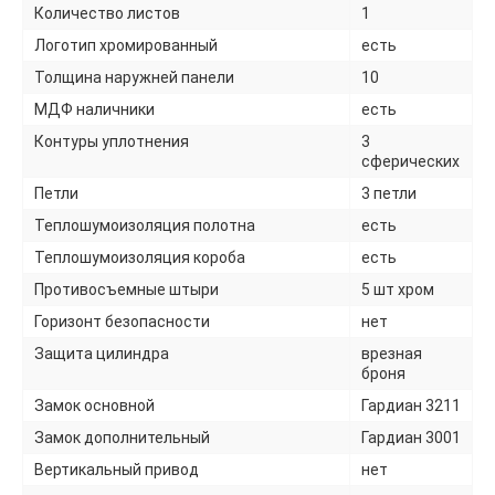
Количество листов
1
Логотип хромированный
есть
Толщина наружней панели
10
МДФ наличники
есть
Контуры уплотнения
3
сферических
Петли
3 петли
Теплошумоизоляция полотна
есть
Теплошумоизоляция короба
есть
Противосъемные штыри
5 шт хром
Горизонт безопасности
нет
Защита цилиндра
врезная
броня
Замок основной
Гардиан 3211
Замок дополнительный
Гардиан 3001
Вертикальный привод
нет