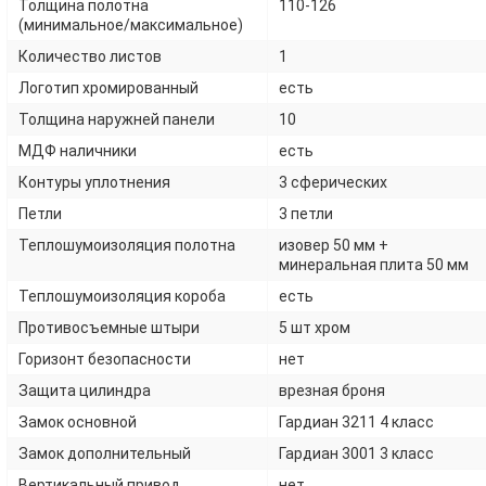
Толщина полотна
110-126
(минимальное/максимальное)
Количество листов
1
Логотип хромированный
есть
Толщина наружней панели
10
МДФ наличники
есть
Контуры уплотнения
3 сферических
Петли
3 петли
Теплошумоизоляция полотна
изовер 50 мм +
минеральная плита 50 мм
Теплошумоизоляция короба
есть
Противосъемные штыри
5 шт хром
Горизонт безопасности
нет
Защита цилиндра
врезная броня
Замок основной
Гардиан 3211 4 класс
Замок дополнительный
Гардиан 3001 3 класс
Вертикальный привод
нет