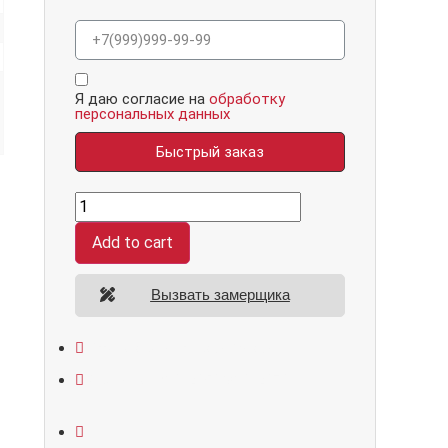
Я даю согласие на
обработку
персональных данных
Быстрый заказ
Эстетика
051
Бетон
Add to cart
светлый
16
мм
quantity
Вызвать замерщика
Открывание: правое/левое
Размеры: 860*2050/960*2070