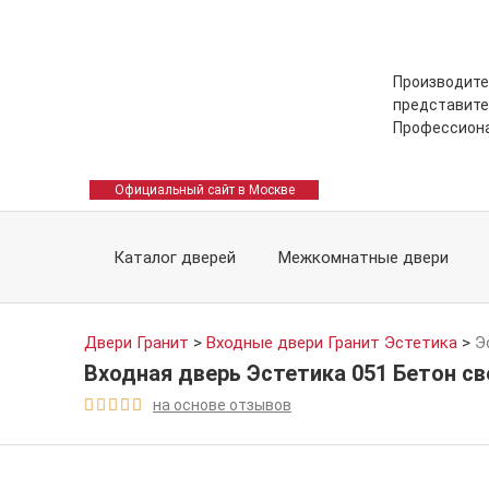
Производите
представите
Профессион
Официальный сайт в Москве
Каталог дверей
Межкомнатные двери
Двери Гранит
>
Входные двери Гранит Эстетика
>
Э
Входная дверь Эстетика 051 Бетон с
на основе отзывов




