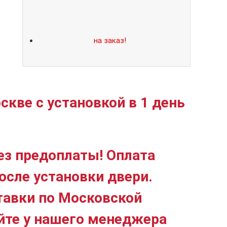
Не нашли подходящий размер или
дизайн?
Мы изготовим
на заказ!
скве с установкой в 1 день
ез предоплаты! Оплата
осле установки двери.
тавки по Московской
йте у нашего менеджера