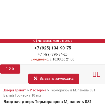
Официальный сайт в Москве
+7 (925) 134-90-75
+7 (499) 390-84-20
Ежедневно
, с 10:00 до 21:00
0
₽
0
Межкомнатные двер
Информация д
Катал
Вызвать замерщика
Двери Гранит
>
Изотерма
>
Терморазрыв М, панель 081
Белый Горизонт 10 мм
Входная дверь Терморазрыв М, панель 081