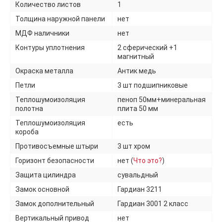
Количество листов
1
Толщина наружной панели
нет
МДФ наличники
нет
Контуры уплотнения
2 сферический +1
магнитный
Окраска металла
Антик медь
Петли
3 шт подшипниковые
Теплошумоизоляция
пеноп 50мм+минеральная
полотна
плита 50 мм
Теплошумоизоляция
есть
короба
Противосъемные штыри
3 шт хром
Горизонт безопасности
нет (
Что это?
)
Защита цилиндра
сувальдный
Замок основной
Гардиан 3211
Замок дополнительный
Гардиан 3001 2 класс
Вертикальный привод
нет