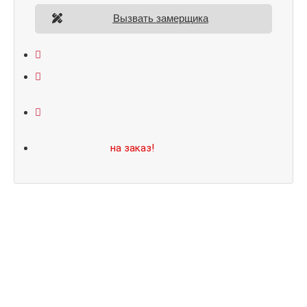
Вызвать замерщика
Открывание: правое/левое
Размеры: 860*2050/960*2070
Не нашли подходящий размер или дизайн?
Мы изготовим
на заказ!