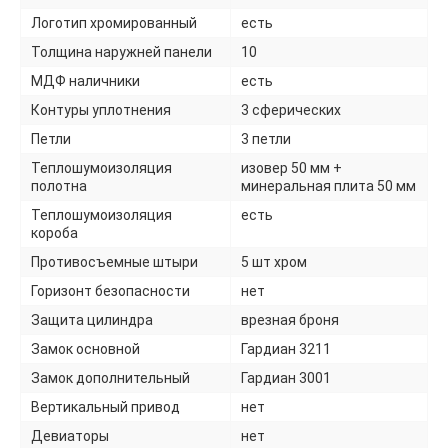
Логотип хромированный
есть
Толщина наружней панели
10
МДФ наличники
есть
Контуры уплотнения
3 сферических
Петли
3 петли
Теплошумоизоляция
изовер 50 мм +
полотна
минеральная плита 50 мм
Теплошумоизоляция
есть
короба
Противосъемные штыри
5 шт хром
Горизонт безопасности
нет
Защита цилиндра
врезная броня
Замок основной
Гардиан 3211
Замок дополнительный
Гардиан 3001
Вертикальный привод
нет
Девиаторы
нет