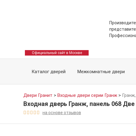
Производите
представите
Профессион
Официальный сайт в Москве
Каталог дверей
Межкомнатные двери
Двери Гранит
>
Входные двери серии Гранж
>
Гранж,
Входная дверь Гранж, панель 068 Две
на основе отзывов




