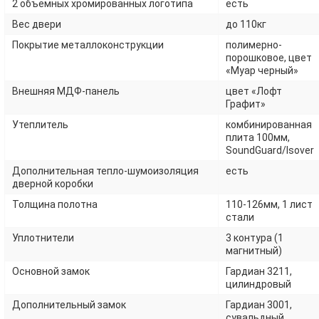
2 объемных хромированных логотипа
есть
Вес двери
до 110кг
Покрытие металлоконструкции
полимерно-
порошковое, цвет
«Муар черный»
Внешняя МДФ-панель
цвет «Лофт
Графит»
Утеплитель
комбинированная
плита 100мм,
SoundGuard/Isover
Дополнительная тепло-шумоизоляция
есть
дверной коробки
Толщина полотна
110-126мм, 1 лист
стали
Уплотнители
3 контура (1
магнитный)
Основной замок
Гардиан 3211,
цилиндровый
Дополнительный замок
Гардиан 3001,
сувальдный