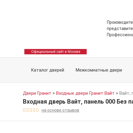
Производите
представите
Профессион
Официальный сайт в Москве
Каталог дверей
Межкомнатные двери
Двери Гранит
>
Входные двери Гранит Вайт
>
Вайт, 
Входная дверь Вайт, панель 000 Без п
на основе отзывов




