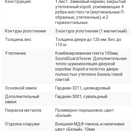
Конструкция
1 лист. Замковый карман, закрытый
утепленный короб, усиливающие 4
ребра жесткости (вертикальные П-
образные, утепленные), и 2
горизонтальные.
Контуры уплотнения
3 контура уплотнения (1 магнитный).
Толщина, вес
Толщина двери до 126 мм. Вес до
110 кг.
Утепление
Комбинированная плита 100мм,
SoundGuard/Isover. Дополнительная
тепло-шумоизоляция дверной
коробки. Короб и полотно двери
полностью утеплено базальтовой
плитой.
Основной замок
Гардиан 3211, цилиндровый.
Дополнительный
Гардиан 3001, сувальдный.
замок
Покраска металла
Полимерно-порошковое, цвет
«Белый».
Отделка снаружи
Внешняя МДФ-панель и наличники:
цвет «Белый», 10мм