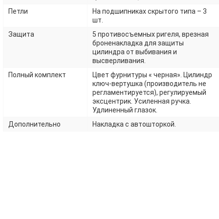
Петли
На подшипниках скрытого типа – 3
шт.
Защита
5 противосъемных ригеля, врезная
броненакладка для защиты
цилиндра от выбивания и
высверливания.
Полный комплект
Цвет фурнитуры « черная». Цилиндр
ключ-вертушка (производитель не
регламентируется), регулируемый
эксцентрик. Усиленная ручка.
Удлиненный глазок.
Дополнительно
Накладка с автошторкой.