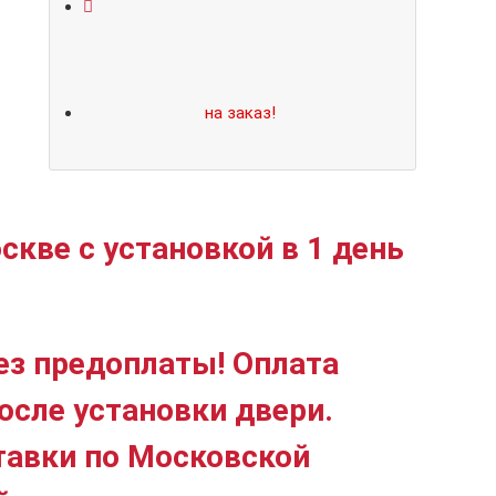
Не нашли подходящий размер или
дизайн?
Мы изготовим
на заказ!
скве с установкой в 1 день
ез предоплаты! Оплата
осле установки двери.
тавки по Московской