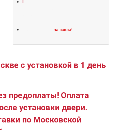
Не нашли подходящий размер или
дизайн?
Мы изготовим
на заказ!
скве с установкой в 1 день
ез предоплаты! Оплата
осле установки двери.
тавки по Московской