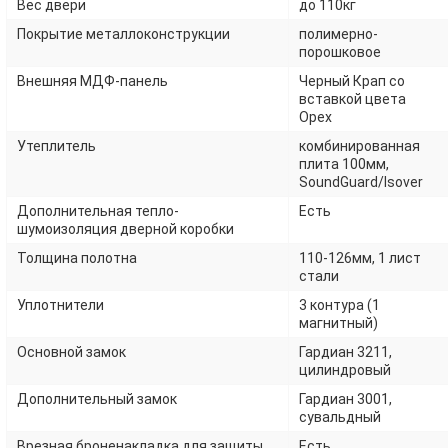
Вес двери
до 110кг
Покрытие металлоконструкции
полимерно-
порошковое
Внешняя МДФ-панель
Черный Крап со
вставкой цвета
Орех
Утеплитель
комбинированная
плита 100мм,
SoundGuard/Isover
Дополнительная тепло-
Есть
шумоизоляция дверной коробки
Толщина полотна
110-126мм, 1 лист
стали
Уплотнители
3 контура (1
магнитный)
Основной замок
Гардиан 3211,
цилиндровый
Дополнительный замок
Гардиан 3001,
сувальдный
Врезная броненакладка для защиты
Есть