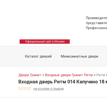
Производите
представите
Профессион
Официальный сайт в Москве
Каталог дверей
Межкомнатные двери
Двери Гранит
>
Входные двери Гранит Ритм
>
Ритм 
Входная дверь Ритм 014 Капучино 18
на основе отзывов




