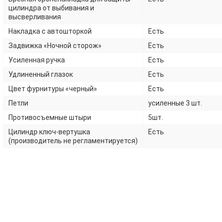
цилиндра от выбивания и
высверливания
Накладка с автошторкой
Есть
Задвижка «Ночной сторож»
Есть
Усиленная ручка
Есть
Удлиненный глазок
Есть
Цвет фурнитуры «черный»
Есть
Петли
усиленные 3 шт.
Противосъемные штыри
5шт.
Цилиндр ключ-вертушка
Есть
(производитель не регламентируется)