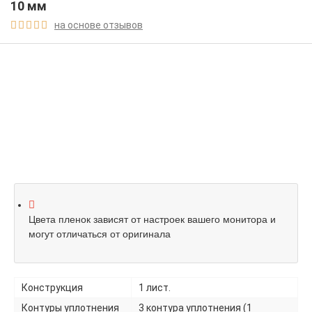
10 мм
на основе отзывов





Цвета пленок зависят от настроек вашего монитора и
могут отличаться от оригинала
Конструкция
1 лист.
Контуры уплотнения
3 контура уплотнения (1