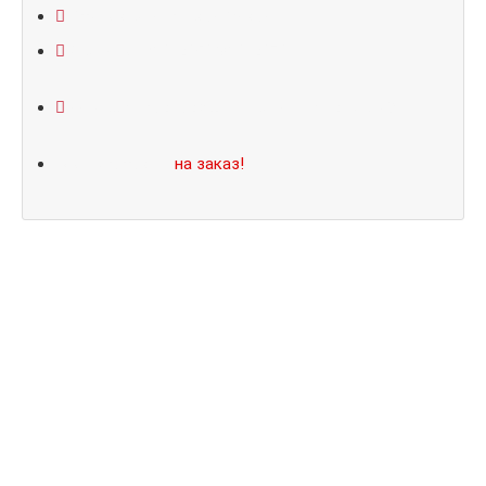
Открывание: правое/левое
Размеры: 860*2050/960*2070
Не нашли подходящий размер или дизайн?
Мы изготовим
на заказ!