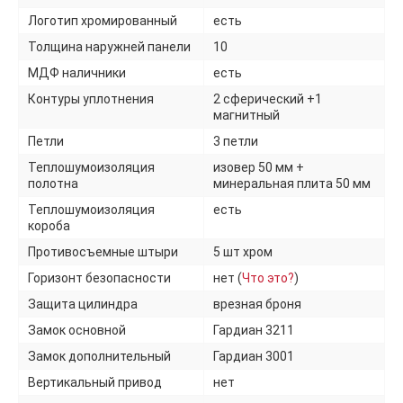
Логотип хромированный
есть
Толщина наружней панели
10
МДФ наличники
есть
Контуры уплотнения
2 сферический +1
магнитный
Петли
3 петли
Теплошумоизоляция
изовер 50 мм +
полотна
минеральная плита 50 мм
Теплошумоизоляция
есть
короба
Противосъемные штыри
5 шт хром
Горизонт безопасности
нет (
Что это?
)
Защита цилиндра
врезная броня
Замок основной
Гардиан 3211
Замок дополнительный
Гардиан 3001
Вертикальный привод
нет