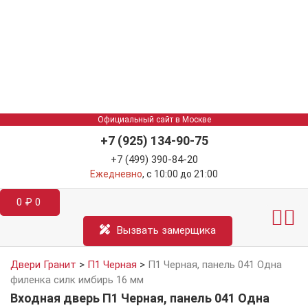
Официальный сайт в Москве
+7 (925) 134-90-75
+7 (499) 390-84-20
Ежедневно
, с 10:00 до 21:00
0
₽
0
Межкомнатные двер
Информация д
Катал
Вызвать замерщика
Двери Гранит
>
П1 Черная
>
П1 Черная, панель 041 Одна
филенка силк имбирь 16 мм
Входная дверь П1 Черная, панель 041 Одна