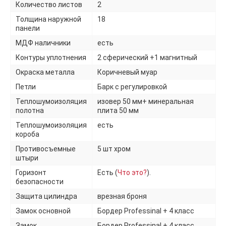
Количество листов
2
Толщина наружной
18
панели
МДФ наличники
есть
Контуры уплотнения
2 сферический +1 магнитный
Окраска металла
Коричневый муар
Петли
Барк с регулировкой
Теплошумоизоляция
изовер 50 мм+ минеральная
полотна
плита 50 мм
Теплошумоизоляция
есть
короба
Противосъемные
5 шт хром
штыри
Горизонт
Есть (
Что это?
).
безопасности
Защита цилиндра
врезная броня
Замок основной
Бордер Professinal + 4 класс
Замок
Бордер Professinal + 4 класс