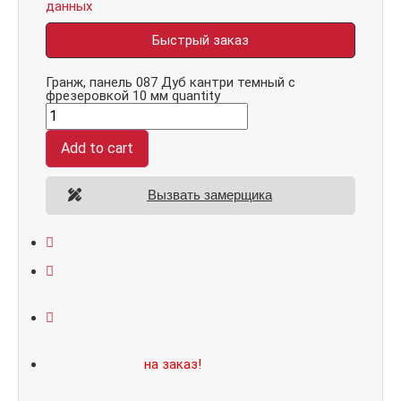
данных
Быстрый заказ
Гранж, панель 087 Дуб кантри темный с
фрезеровкой 10 мм quantity
Add to cart
Вызвать замерщика
Открывание: правое/левое
Размеры: 860*2050/960*2070
Не нашли подходящий размер или дизайн?
Мы изготовим
на заказ!