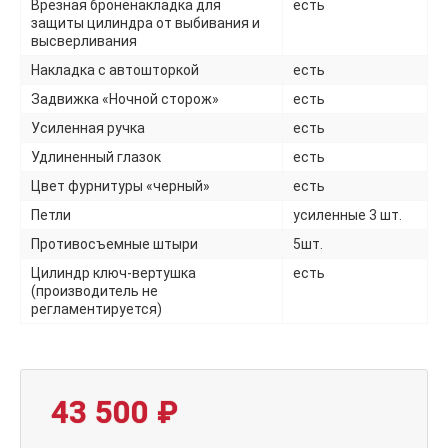
Врезная броненакладка для
есть
защиты цилиндра от выбивания и
высверливания
Накладка с автошторкой
есть
Задвижка «Ночной сторож»
есть
Усиленная ручка
есть
Удлиненный глазок
есть
Цвет фурнитуры «черный»
есть
Петли
усиленные 3 шт.
Противосъемные штыри
5шт.
Цилиндр ключ-вертушка
есть
(производитель не
регламентируется)
43 500
₽